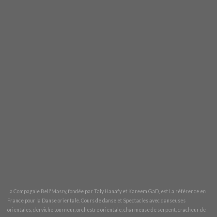
La Compagnie Bell'Masry, fondée par
Taly Hanafy et Kareem GaD
, est La référence en
France pour la
Danse orientale. Cours de danse et Spectacles avec danseuses
orientales, derviche tourneur, orchestre orientale, charmeuse de serpent, cracheur de