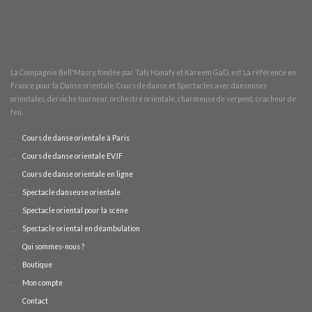
La Compagnie Bell'Masry, fondée par
Taly Hanafy et Kareem GaD
, est La référence en
France pour la
Danse orientale. Cours de danse et Spectacles avec danseuses
orientales, derviche tourneur, orchestre orientale, charmeuse de serpent, cracheur de
feu
.
Cours de danse orientale à Paris
Cours de danse orientale EVJF
Cours de danse orientale en ligne
Spectacle danseuse orientale
Spectacle oriental pour la scène
Spectacle oriental en déambulation
Qui sommes-nous ?
Boutique
Mon compte
Contact