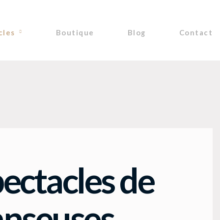
cles
Boutique
Blog
Contact
ectacles de
anseuses