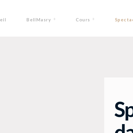
eil
BellMasry
Cours
Specta
Sp
d