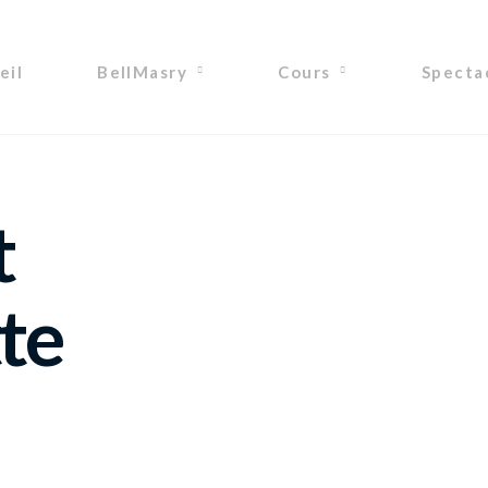
eil
BellMasry
Cours
Specta
t
te