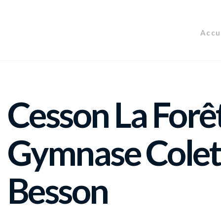
Accu
Cesson La Forê
Gymnase Colet
Besson