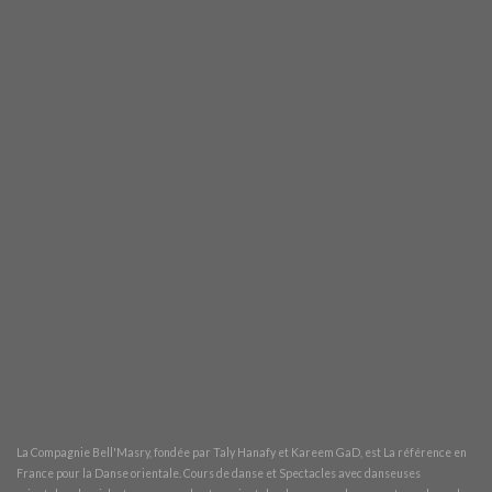
La Compagnie Bell'Masry, fondée par
Taly Hanafy et Kareem GaD
, est La référence en
France pour la
Danse orientale. Cours de danse et Spectacles avec danseuses